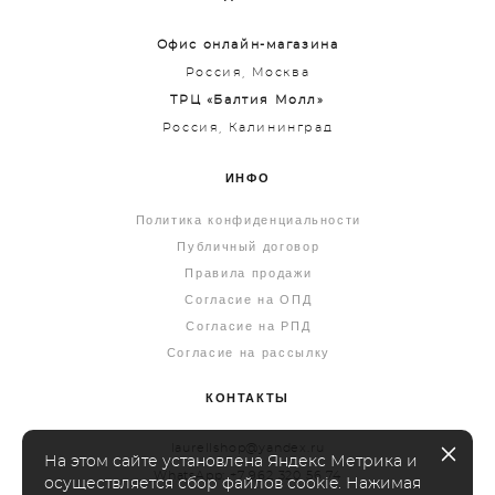
Офис онлайн-магазина
Россия, Москва
ТРЦ «Балтия Молл»
Россия, Калининград
ИНФО
Политика конфиденциальности
Публичный договор
Правила продажи
Согласие на ОПД
Согласие на РПД
Согласие на рассылку
КОНТАКТЫ
laurellshop@yandex.ru
На этом сайте установлена Яндекс Метрика и
WhatsApp: +7 962 320 56 74
осуществляется сбор файлов cookie. Нажимая