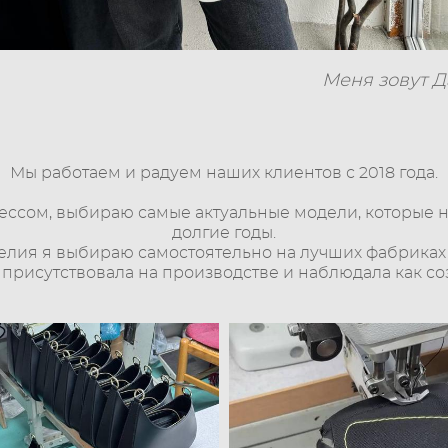
Меня зовут Д
Мы работаем и радуем наших клиентов с 2018 года.
ессом, выбираю самые актуальные модели, которые н
долгие годы.
елия я выбираю самостоятельно на лучших фабриках
о присутствовала на производстве и наблюдала как со