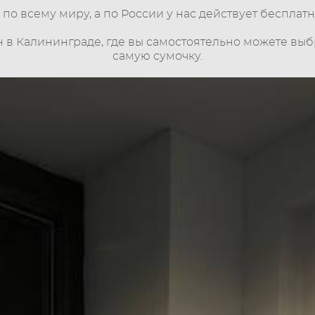
по всему миру, а по России у нас действует бесплатн
н в Калининграде, где вы самостоятельно можете выбр
самую сумочку.