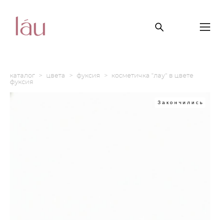
каталог
>
цвета
>
фуксия
>
косметичка "лау" в цвете
фуксия
Закончились