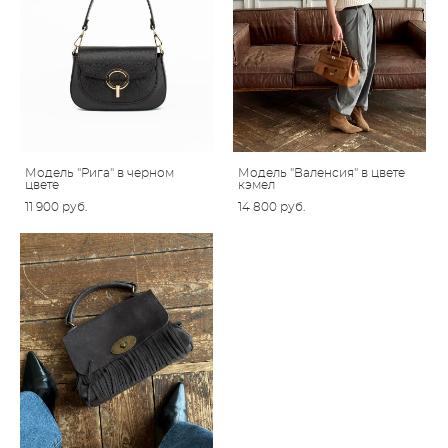
Модель "Рига" в черном
Модель "Валенсия" в цвете
цвете
кэмел
11 900 pуб.
14 800 pуб.