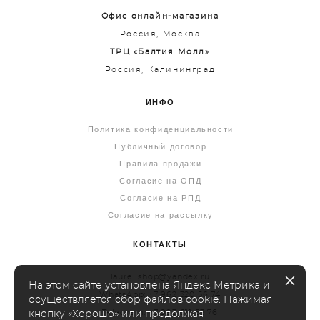
Офис онлайн-магазина
Россия, Москва
ТРЦ «Балтия Молл»
Россия, Калининград
ИНФО
Политика конфиденциальности
Публичный договор
Правила продажи
Согласие на ОПД
Согласие на РПД
Согласие на рассылку
КОНТАКТЫ
laurellshop@yandex.ru
На этом сайте установлена Яндекс Метрика и
WhatsApp: +7 962 320 56 74
осуществляется сбор файлов cookie. Нажимая
Telegram: +7 993 611 53 76
кнопку «Хорошо» или продолжая