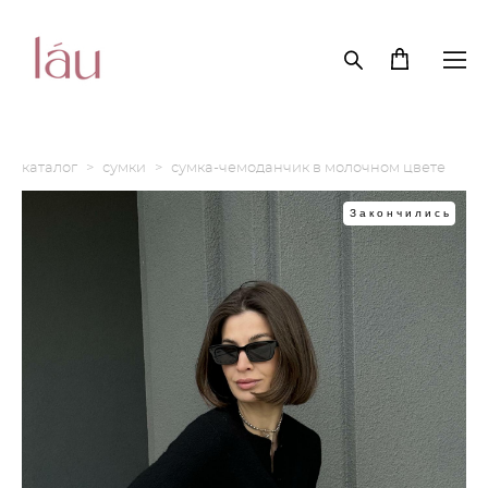
каталог
>
сумки
>
сумка-чемоданчик в молочном цвете
Закончились