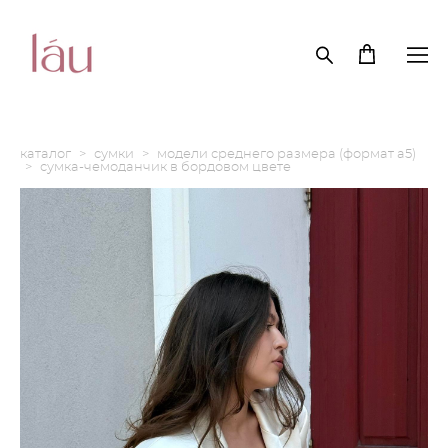
каталог
>
сумки
>
модели среднего размера (формат а5)
>
сумка-чемоданчик в бордовом цвете