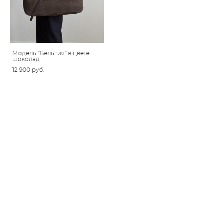
Модель "Бельгия" в цвете
шоколад
12 900 pуб.