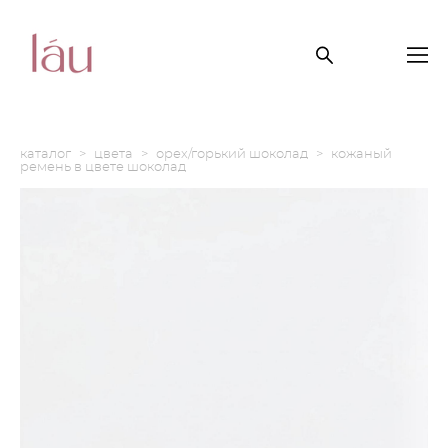
каталог
>
цвета
>
орех/горький шоколад
>
кожаный
ремень в цвете шоколад