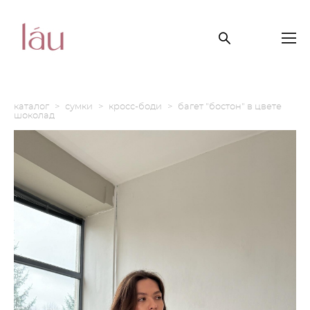
каталог
>
сумки
>
кросс-боди
>
багет "бостон" в цвете
шоколад